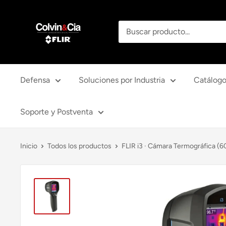
Ir
Colvin
directamente
y
al
Cia
contenido
Ltda.
Defensa
Soluciones por Industria
Catálogo
Soporte y Postventa
Inicio
Todos los productos
FLIR i3 · Cámara Termográfica (60