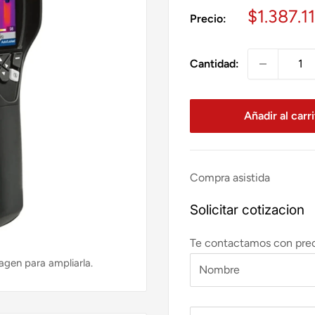
Precio
$1.387.1
Precio:
de
venta
Cantidad:
Añadir al carr
Compra asistida
Solicitar cotizacion
Te contactamos con preci
agen para ampliarla.
Nombre